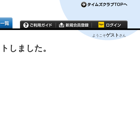
ゲスト
ようこそ
さん
ウトしました。