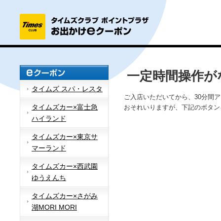
一定時間操作が
タイムズ スパ・レスタ
ご入店いただいてから、30分間
タイムズカー×富士急
おそれいりますが、下記のボタン
ハイランド
タイムズカー×東京サ
マーランド
タイムズカー×西武園
ゆうえんち
タイムズカー×さがみ
湖MORI MORI