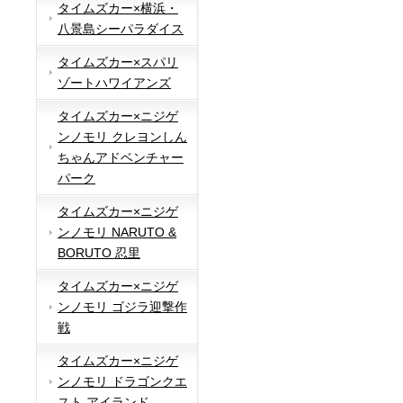
タイムズカー×横浜・
八景島シーパラダイス
タイムズカー×スパリ
ゾートハワイアンズ
タイムズカー×ニジゲ
ンノモリ クレヨンしん
ちゃんアドベンチャー
パーク
タイムズカー×ニジゲ
ンノモリ NARUTO &
BORUTO 忍里
タイムズカー×ニジゲ
ンノモリ ゴジラ迎撃作
戦
タイムズカー×ニジゲ
ンノモリ ドラゴンクエ
スト アイランド