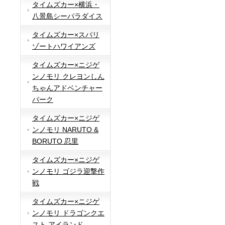
タイムズカー×横浜・
八景島シーパラダイス
タイムズカー×スパリ
ゾートハワイアンズ
タイムズカー×ニジゲ
ンノモリ クレヨンしん
ちゃんアドベンチャー
パーク
タイムズカー×ニジゲ
ンノモリ NARUTO &
BORUTO 忍里
タイムズカー×ニジゲ
ンノモリ ゴジラ迎撃作
戦
タイムズカー×ニジゲ
ンノモリ ドラゴンクエ
スト アイランド