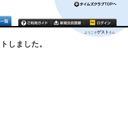
ゲスト
ようこそ
さん
ウトしました。