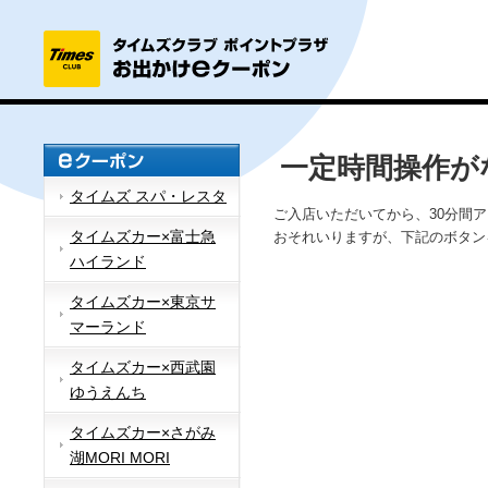
一定時間操作が
タイムズ スパ・レスタ
ご入店いただいてから、30分間
タイムズカー×富士急
おそれいりますが、下記のボタン
ハイランド
タイムズカー×東京サ
マーランド
タイムズカー×西武園
ゆうえんち
タイムズカー×さがみ
湖MORI MORI