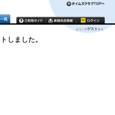
ゲスト
ようこそ
さん
ウトしました。