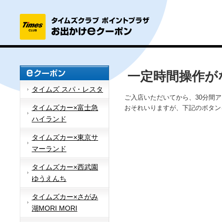
一定時間操作が
タイムズ スパ・レスタ
ご入店いただいてから、30分間
タイムズカー×富士急
おそれいりますが、下記のボタン
ハイランド
タイムズカー×東京サ
マーランド
タイムズカー×西武園
ゆうえんち
タイムズカー×さがみ
湖MORI MORI