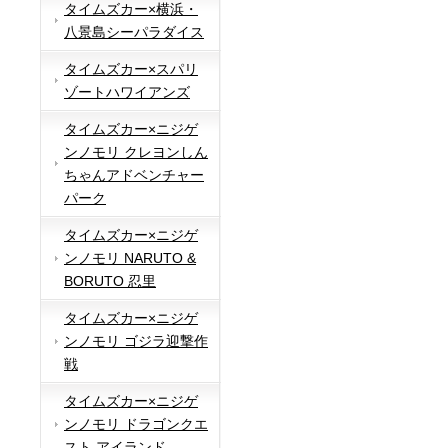
タイムズカー×横浜・
八景島シーパラダイス
タイムズカー×スパリ
ゾートハワイアンズ
タイムズカー×ニジゲ
ンノモリ クレヨンしん
ちゃんアドベンチャー
パーク
タイムズカー×ニジゲ
ンノモリ NARUTO &
BORUTO 忍里
タイムズカー×ニジゲ
ンノモリ ゴジラ迎撃作
戦
タイムズカー×ニジゲ
ンノモリ ドラゴンクエ
スト アイランド