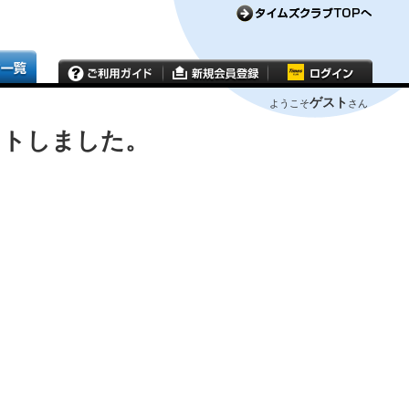
ゲスト
ようこそ
さん
ウトしました。