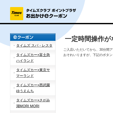
一定時間操作が
タイムズ スパ・レスタ
ご入店いただいてから、30分間
タイムズカー×富士急
おそれいりますが、下記のボタン
ハイランド
タイムズカー×東京サ
マーランド
タイムズカー×西武園
ゆうえんち
タイムズカー×さがみ
湖MORI MORI