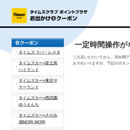
一定時間操作が
タイムズ スパ・レスタ
ご入店いただいてから、30分間
タイムズカー×富士急
おそれいりますが、下記のボタン
ハイランド
タイムズカー×東京サ
マーランド
タイムズカー×西武園
ゆうえんち
タイムズカー×さがみ
湖MORI MORI