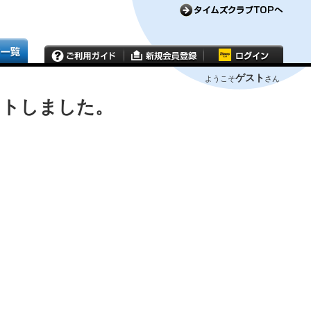
ゲスト
ようこそ
さん
ウトしました。