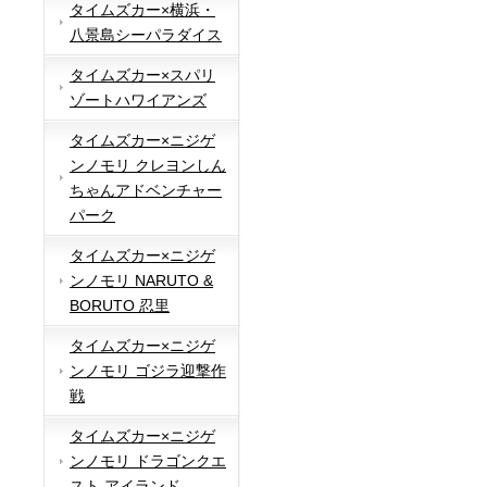
タイムズカー×横浜・
八景島シーパラダイス
タイムズカー×スパリ
ゾートハワイアンズ
タイムズカー×ニジゲ
ンノモリ クレヨンしん
ちゃんアドベンチャー
パーク
タイムズカー×ニジゲ
ンノモリ NARUTO &
BORUTO 忍里
タイムズカー×ニジゲ
ンノモリ ゴジラ迎撃作
戦
タイムズカー×ニジゲ
ンノモリ ドラゴンクエ
スト アイランド