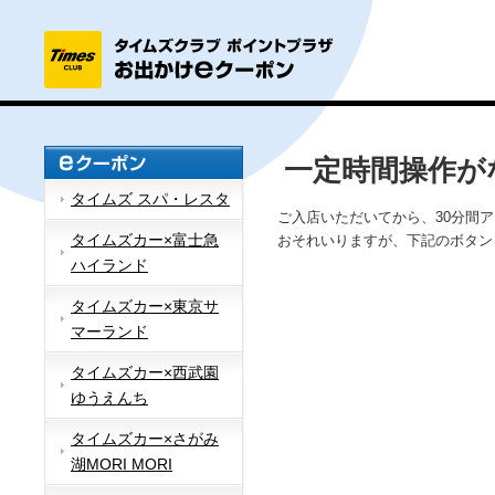
一定時間操作が
タイムズ スパ・レスタ
ご入店いただいてから、30分間
タイムズカー×富士急
おそれいりますが、下記のボタン
ハイランド
タイムズカー×東京サ
マーランド
タイムズカー×西武園
ゆうえんち
タイムズカー×さがみ
湖MORI MORI