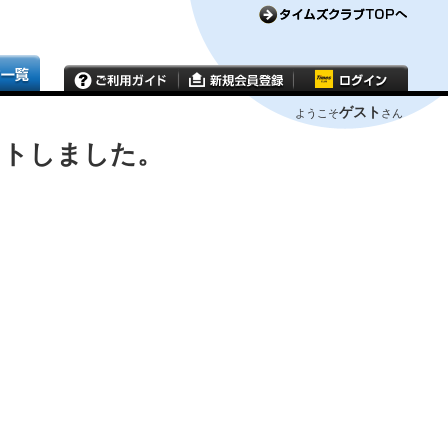
ゲスト
ようこそ
さん
ウトしました。