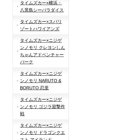
タイムズカー×横浜・
八景島シーパラダイス
タイムズカー×スパリ
ゾートハワイアンズ
タイムズカー×ニジゲ
ンノモリ クレヨンしん
ちゃんアドベンチャー
パーク
タイムズカー×ニジゲ
ンノモリ NARUTO &
BORUTO 忍里
タイムズカー×ニジゲ
ンノモリ ゴジラ迎撃作
戦
タイムズカー×ニジゲ
ンノモリ ドラゴンクエ
スト アイランド