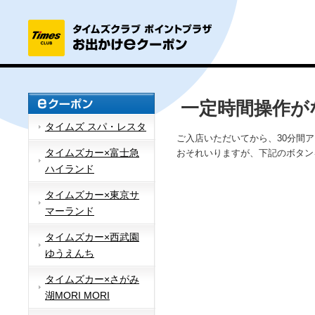
一定時間操作が
タイムズ スパ・レスタ
ご入店いただいてから、30分間
タイムズカー×富士急
おそれいりますが、下記のボタン
ハイランド
タイムズカー×東京サ
マーランド
タイムズカー×西武園
ゆうえんち
タイムズカー×さがみ
湖MORI MORI