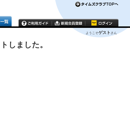
ゲスト
ようこそ
さん
ウトしました。