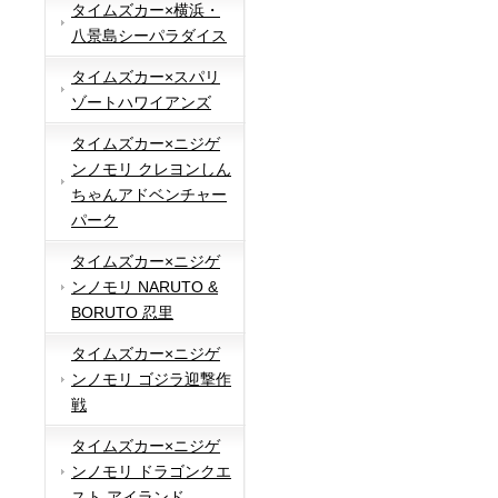
タイムズカー×横浜・
八景島シーパラダイス
タイムズカー×スパリ
ゾートハワイアンズ
タイムズカー×ニジゲ
ンノモリ クレヨンしん
ちゃんアドベンチャー
パーク
タイムズカー×ニジゲ
ンノモリ NARUTO &
BORUTO 忍里
タイムズカー×ニジゲ
ンノモリ ゴジラ迎撃作
戦
タイムズカー×ニジゲ
ンノモリ ドラゴンクエ
スト アイランド