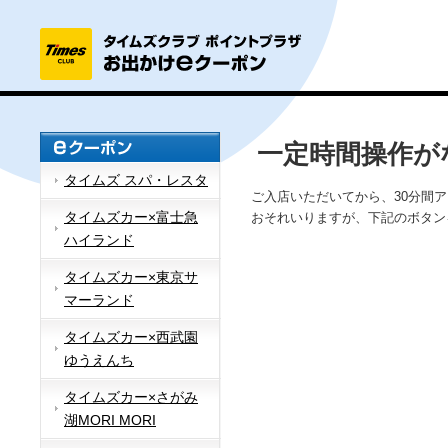
一定時間操作が
タイムズ スパ・レスタ
ご入店いただいてから、30分間
タイムズカー×富士急
おそれいりますが、下記のボタン
ハイランド
タイムズカー×東京サ
マーランド
タイムズカー×西武園
ゆうえんち
タイムズカー×さがみ
湖MORI MORI