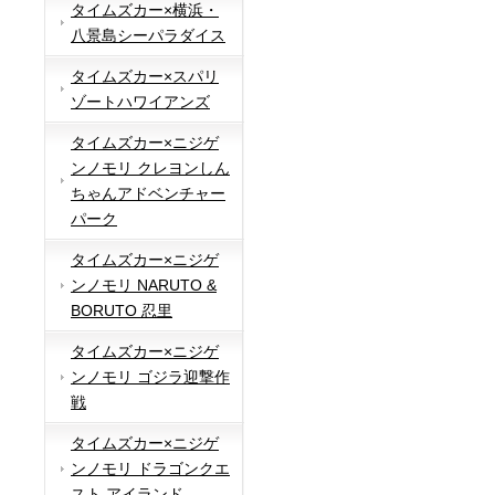
タイムズカー×横浜・
八景島シーパラダイス
タイムズカー×スパリ
ゾートハワイアンズ
タイムズカー×ニジゲ
ンノモリ クレヨンしん
ちゃんアドベンチャー
パーク
タイムズカー×ニジゲ
ンノモリ NARUTO &
BORUTO 忍里
タイムズカー×ニジゲ
ンノモリ ゴジラ迎撃作
戦
タイムズカー×ニジゲ
ンノモリ ドラゴンクエ
スト アイランド