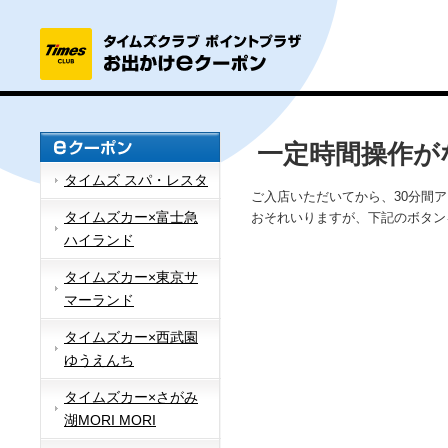
一定時間操作が
タイムズ スパ・レスタ
ご入店いただいてから、30分間
タイムズカー×富士急
おそれいりますが、下記のボタン
ハイランド
タイムズカー×東京サ
マーランド
タイムズカー×西武園
ゆうえんち
タイムズカー×さがみ
湖MORI MORI