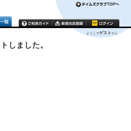
ゲスト
ようこそ
さん
ウトしました。