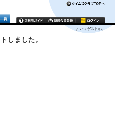
ゲスト
ようこそ
さん
ウトしました。