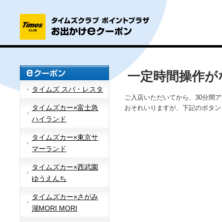
一定時間操作が
タイムズ スパ・レスタ
ご入店いただいてから、30分間
タイムズカー×富士急
おそれいりますが、下記のボタン
ハイランド
タイムズカー×東京サ
マーランド
タイムズカー×西武園
ゆうえんち
タイムズカー×さがみ
湖MORI MORI