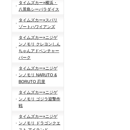
タイムズカー×横浜・
八景島シーパラダイス
タイムズカー×スパリ
ゾートハワイアンズ
タイムズカー×ニジゲ
ンノモリ クレヨンしん
ちゃんアドベンチャー
パーク
タイムズカー×ニジゲ
ンノモリ NARUTO &
BORUTO 忍里
タイムズカー×ニジゲ
ンノモリ ゴジラ迎撃作
戦
タイムズカー×ニジゲ
ンノモリ ドラゴンクエ
スト アイランド