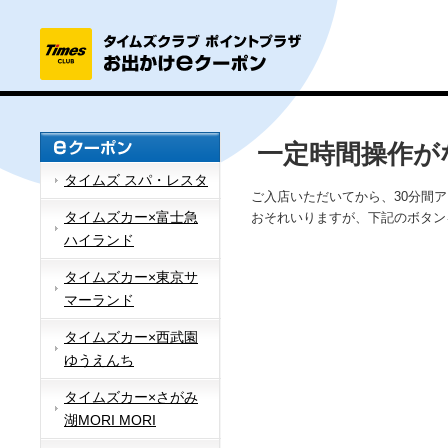
一定時間操作が
タイムズ スパ・レスタ
ご入店いただいてから、30分間
タイムズカー×富士急
おそれいりますが、下記のボタン
ハイランド
タイムズカー×東京サ
マーランド
タイムズカー×西武園
ゆうえんち
タイムズカー×さがみ
湖MORI MORI