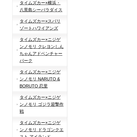
タイムズカー×横浜・
八景島シーパラダイス
タイムズカー×スパリ
ゾートハワイアンズ
タイムズカー×ニジゲ
ンノモリ クレヨンしん
ちゃんアドベンチャー
パーク
タイムズカー×ニジゲ
ンノモリ NARUTO &
BORUTO 忍里
タイムズカー×ニジゲ
ンノモリ ゴジラ迎撃作
戦
タイムズカー×ニジゲ
ンノモリ ドラゴンクエ
スト アイランド