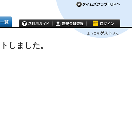
ゲスト
ようこそ
さん
ウトしました。