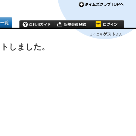
ゲスト
ようこそ
さん
ウトしました。