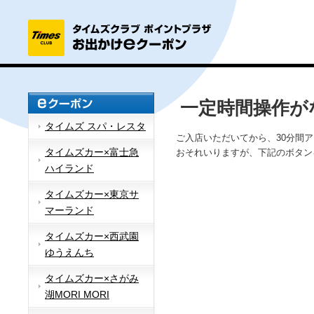
一定時間操作が
タイムズ スパ・レスタ
ご入店いただいてから、30分間
タイムズカー×富士急
おそれいりますが、下記のボタン
ハイランド
タイムズカー×東京サ
マーランド
タイムズカー×西武園
ゆうえんち
タイムズカー×さがみ
湖MORI MORI