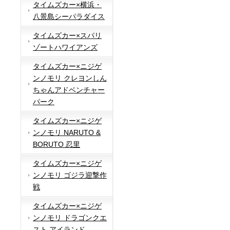
タイムズカー×横浜・
八景島シーパラダイス
タイムズカー×スパリ
ゾートハワイアンズ
タイムズカー×ニジゲ
ンノモリ クレヨンしん
ちゃんアドベンチャー
パーク
タイムズカー×ニジゲ
ンノモリ NARUTO &
BORUTO 忍里
タイムズカー×ニジゲ
ンノモリ ゴジラ迎撃作
戦
タイムズカー×ニジゲ
ンノモリ ドラゴンクエ
スト アイランド