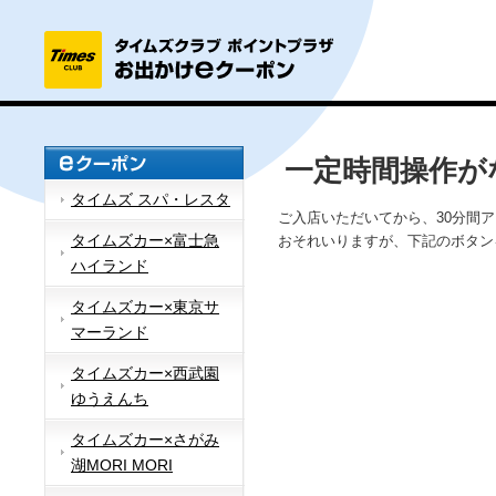
一定時間操作が
タイムズ スパ・レスタ
ご入店いただいてから、30分間
タイムズカー×富士急
おそれいりますが、下記のボタン
ハイランド
タイムズカー×東京サ
マーランド
タイムズカー×西武園
ゆうえんち
タイムズカー×さがみ
湖MORI MORI