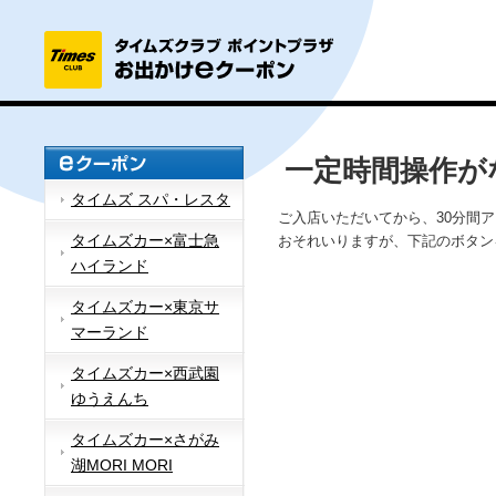
一定時間操作が
タイムズ スパ・レスタ
ご入店いただいてから、30分間
タイムズカー×富士急
おそれいりますが、下記のボタン
ハイランド
タイムズカー×東京サ
マーランド
タイムズカー×西武園
ゆうえんち
タイムズカー×さがみ
湖MORI MORI