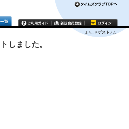
ゲスト
ようこそ
さん
ウトしました。