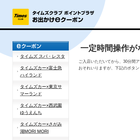
一定時間操作が
タイムズ スパ・レスタ
ご入店いただいてから、30分間
タイムズカー×富士急
おそれいりますが、下記のボタン
ハイランド
タイムズカー×東京サ
マーランド
タイムズカー×西武園
ゆうえんち
タイムズカー×さがみ
湖MORI MORI