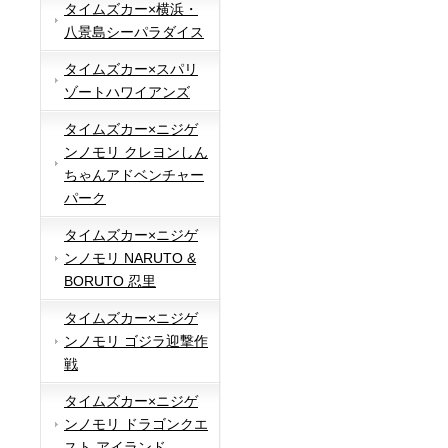
タイムズカー×横浜・
八景島シーパラダイス
タイムズカー×スパリ
ゾートハワイアンズ
タイムズカー×ニジゲ
ンノモリ クレヨンしん
ちゃんアドベンチャー
パーク
タイムズカー×ニジゲ
ンノモリ NARUTO &
BORUTO 忍里
タイムズカー×ニジゲ
ンノモリ ゴジラ迎撃作
戦
タイムズカー×ニジゲ
ンノモリ ドラゴンクエ
スト アイランド