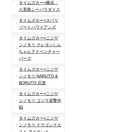
タイムズカー×横浜・
八景島シーパラダイス
タイムズカー×スパリ
ゾートハワイアンズ
タイムズカー×ニジゲ
ンノモリ クレヨンしん
ちゃんアドベンチャー
パーク
タイムズカー×ニジゲ
ンノモリ NARUTO &
BORUTO 忍里
タイムズカー×ニジゲ
ンノモリ ゴジラ迎撃作
戦
タイムズカー×ニジゲ
ンノモリ ドラゴンクエ
スト アイランド