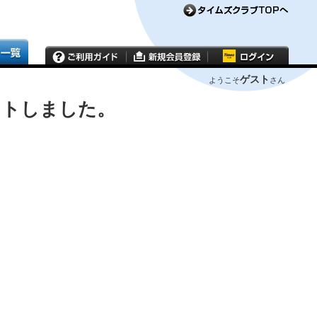
ゲスト
ようこそ
さん
ウトしました。