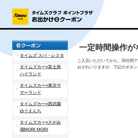
一定時間操作が
タイムズ スパ・レスタ
ご入店いただいてから、30分間
タイムズカー×富士急
おそれいりますが、下記のボタン
ハイランド
タイムズカー×東京サ
マーランド
タイムズカー×西武園
ゆうえんち
タイムズカー×さがみ
湖MORI MORI