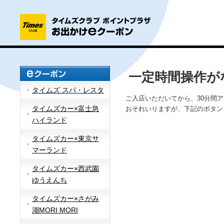
一定時間操作が
タイムズ スパ・レスタ
ご入店いただいてから、30分間
タイムズカー×富士急
おそれいりますが、下記のボタン
ハイランド
タイムズカー×東京サ
マーランド
タイムズカー×西武園
ゆうえんち
タイムズカー×さがみ
湖MORI MORI