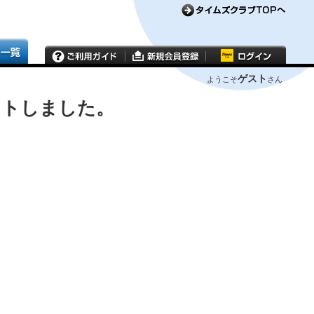
ゲスト
ようこそ
さん
ウトしました。