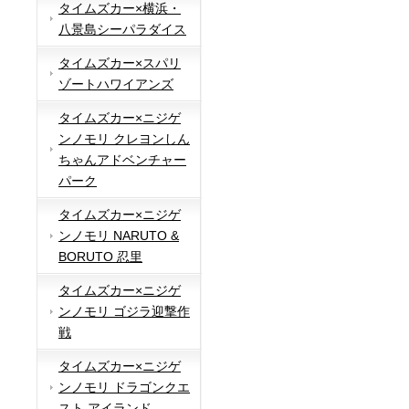
タイムズカー×横浜・
八景島シーパラダイス
タイムズカー×スパリ
ゾートハワイアンズ
タイムズカー×ニジゲ
ンノモリ クレヨンしん
ちゃんアドベンチャー
パーク
タイムズカー×ニジゲ
ンノモリ NARUTO &
BORUTO 忍里
タイムズカー×ニジゲ
ンノモリ ゴジラ迎撃作
戦
タイムズカー×ニジゲ
ンノモリ ドラゴンクエ
スト アイランド