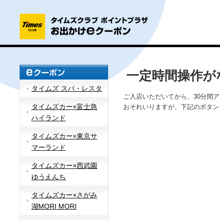
一定時間操作が
タイムズ スパ・レスタ
ご入店いただいてから、30分間
タイムズカー×富士急
おそれいりますが、下記のボタン
ハイランド
タイムズカー×東京サ
マーランド
タイムズカー×西武園
ゆうえんち
タイムズカー×さがみ
湖MORI MORI