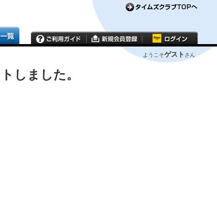
ゲスト
ようこそ
さん
ウトしました。