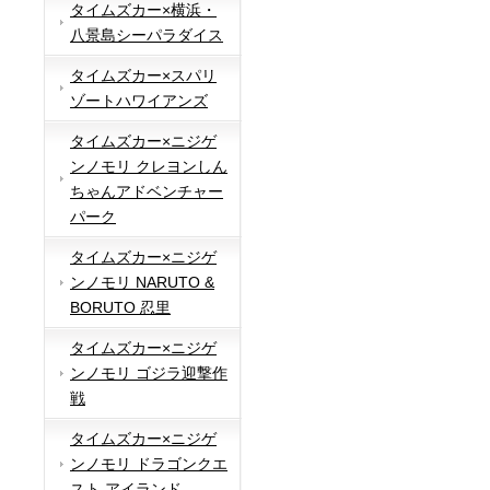
タイムズカー×横浜・
八景島シーパラダイス
タイムズカー×スパリ
ゾートハワイアンズ
タイムズカー×ニジゲ
ンノモリ クレヨンしん
ちゃんアドベンチャー
パーク
タイムズカー×ニジゲ
ンノモリ NARUTO &
BORUTO 忍里
タイムズカー×ニジゲ
ンノモリ ゴジラ迎撃作
戦
タイムズカー×ニジゲ
ンノモリ ドラゴンクエ
スト アイランド