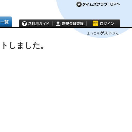
ゲスト
ようこそ
さん
ウトしました。