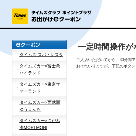
一定時間操作が
タイムズ スパ・レスタ
ご入店いただいてから、30分間
タイムズカー×富士急
おそれいりますが、下記のボタン
ハイランド
タイムズカー×東京サ
マーランド
タイムズカー×西武園
ゆうえんち
タイムズカー×さがみ
湖MORI MORI