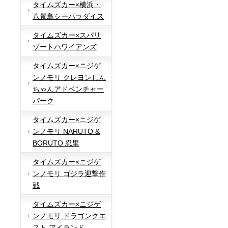
タイムズカー×横浜・
八景島シーパラダイス
タイムズカー×スパリ
ゾートハワイアンズ
タイムズカー×ニジゲ
ンノモリ クレヨンしん
ちゃんアドベンチャー
パーク
タイムズカー×ニジゲ
ンノモリ NARUTO &
BORUTO 忍里
タイムズカー×ニジゲ
ンノモリ ゴジラ迎撃作
戦
タイムズカー×ニジゲ
ンノモリ ドラゴンクエ
スト アイランド