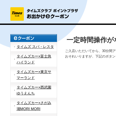
一定時間操作が
タイムズ スパ・レスタ
ご入店いただいてから、30分間
タイムズカー×富士急
おそれいりますが、下記のボタン
ハイランド
タイムズカー×東京サ
マーランド
タイムズカー×西武園
ゆうえんち
タイムズカー×さがみ
湖MORI MORI