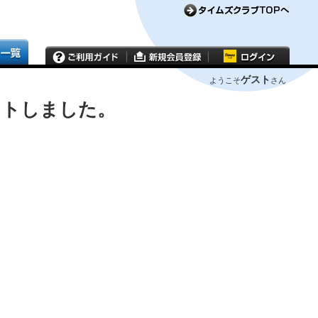
ゲスト
ようこそ
さん
ウトしました。