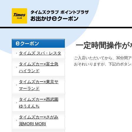
一定時間操作が
タイムズ スパ・レスタ
ご入店いただいてから、30分間
タイムズカー×富士急
おそれいりますが、下記のボタン
ハイランド
タイムズカー×東京サ
マーランド
タイムズカー×西武園
ゆうえんち
タイムズカー×さがみ
湖MORI MORI