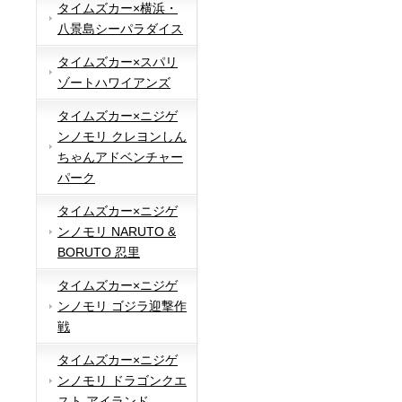
タイムズカー×横浜・
八景島シーパラダイス
タイムズカー×スパリ
ゾートハワイアンズ
タイムズカー×ニジゲ
ンノモリ クレヨンしん
ちゃんアドベンチャー
パーク
タイムズカー×ニジゲ
ンノモリ NARUTO &
BORUTO 忍里
タイムズカー×ニジゲ
ンノモリ ゴジラ迎撃作
戦
タイムズカー×ニジゲ
ンノモリ ドラゴンクエ
スト アイランド