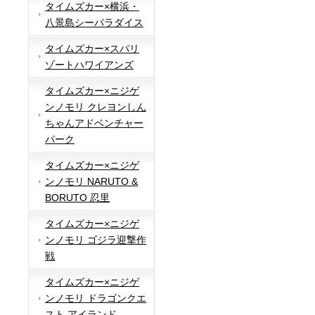
タイムズカー×横浜・
八景島シーパラダイス
タイムズカー×スパリ
ゾートハワイアンズ
タイムズカー×ニジゲ
ンノモリ クレヨンしん
ちゃんアドベンチャー
パーク
タイムズカー×ニジゲ
ンノモリ NARUTO &
BORUTO 忍里
タイムズカー×ニジゲ
ンノモリ ゴジラ迎撃作
戦
タイムズカー×ニジゲ
ンノモリ ドラゴンクエ
スト アイランド