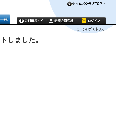
ゲスト
ようこそ
さん
ウトしました。