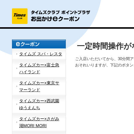
一定時間操作が
タイムズ スパ・レスタ
ご入店いただいてから、30分間
タイムズカー×富士急
おそれいりますが、下記のボタン
ハイランド
タイムズカー×東京サ
マーランド
タイムズカー×西武園
ゆうえんち
タイムズカー×さがみ
湖MORI MORI