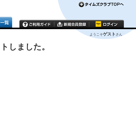
ゲスト
ようこそ
さん
ウトしました。