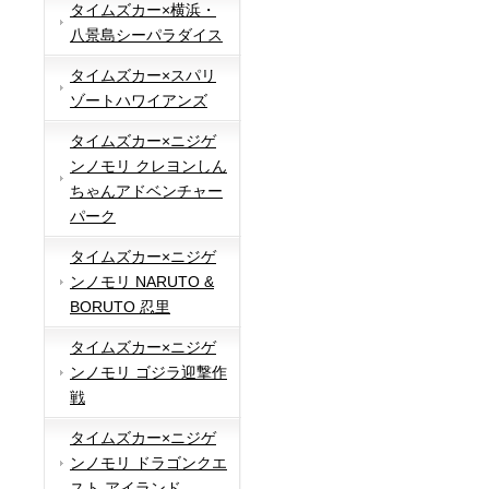
タイムズカー×横浜・
八景島シーパラダイス
タイムズカー×スパリ
ゾートハワイアンズ
タイムズカー×ニジゲ
ンノモリ クレヨンしん
ちゃんアドベンチャー
パーク
タイムズカー×ニジゲ
ンノモリ NARUTO &
BORUTO 忍里
タイムズカー×ニジゲ
ンノモリ ゴジラ迎撃作
戦
タイムズカー×ニジゲ
ンノモリ ドラゴンクエ
スト アイランド