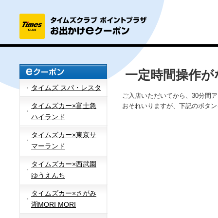
一定時間操作が
タイムズ スパ・レスタ
ご入店いただいてから、30分間
タイムズカー×富士急
おそれいりますが、下記のボタン
ハイランド
タイムズカー×東京サ
マーランド
タイムズカー×西武園
ゆうえんち
タイムズカー×さがみ
湖MORI MORI