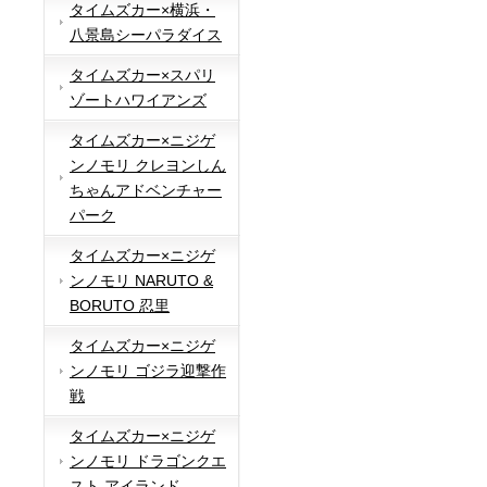
タイムズカー×横浜・
八景島シーパラダイス
タイムズカー×スパリ
ゾートハワイアンズ
タイムズカー×ニジゲ
ンノモリ クレヨンしん
ちゃんアドベンチャー
パーク
タイムズカー×ニジゲ
ンノモリ NARUTO &
BORUTO 忍里
タイムズカー×ニジゲ
ンノモリ ゴジラ迎撃作
戦
タイムズカー×ニジゲ
ンノモリ ドラゴンクエ
スト アイランド