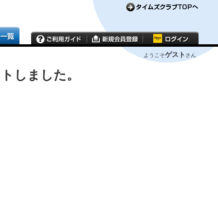
ゲスト
ようこそ
さん
ウトしました。