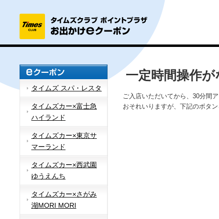
一定時間操作が
タイムズ スパ・レスタ
ご入店いただいてから、30分間
タイムズカー×富士急
おそれいりますが、下記のボタン
ハイランド
タイムズカー×東京サ
マーランド
タイムズカー×西武園
ゆうえんち
タイムズカー×さがみ
湖MORI MORI