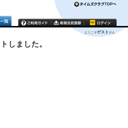
ゲスト
ようこそ
さん
ウトしました。