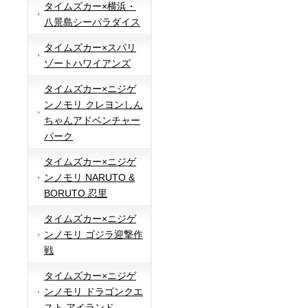
タイムズカー×横浜・
八景島シーパラダイス
タイムズカー×スパリ
ゾートハワイアンズ
タイムズカー×ニジゲ
ンノモリ クレヨンしん
ちゃんアドベンチャー
パーク
タイムズカー×ニジゲ
ンノモリ NARUTO &
BORUTO 忍里
タイムズカー×ニジゲ
ンノモリ ゴジラ迎撃作
戦
タイムズカー×ニジゲ
ンノモリ ドラゴンクエ
スト アイランド