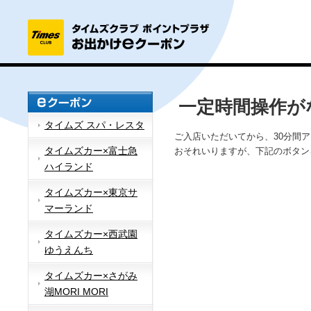
一定時間操作が
タイムズ スパ・レスタ
ご入店いただいてから、30分間
タイムズカー×富士急
おそれいりますが、下記のボタン
ハイランド
タイムズカー×東京サ
マーランド
タイムズカー×西武園
ゆうえんち
タイムズカー×さがみ
湖MORI MORI