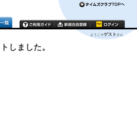
ゲスト
ようこそ
さん
ウトしました。