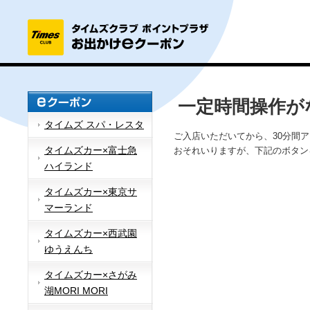
一定時間操作が
タイムズ スパ・レスタ
ご入店いただいてから、30分間
タイムズカー×富士急
おそれいりますが、下記のボタン
ハイランド
タイムズカー×東京サ
マーランド
タイムズカー×西武園
ゆうえんち
タイムズカー×さがみ
湖MORI MORI