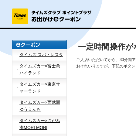
一定時間操作が
タイムズ スパ・レスタ
ご入店いただいてから、30分間
タイムズカー×富士急
おそれいりますが、下記のボタン
ハイランド
タイムズカー×東京サ
マーランド
タイムズカー×西武園
ゆうえんち
タイムズカー×さがみ
湖MORI MORI