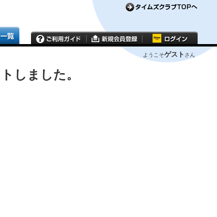
ゲスト
ようこそ
さん
ウトしました。