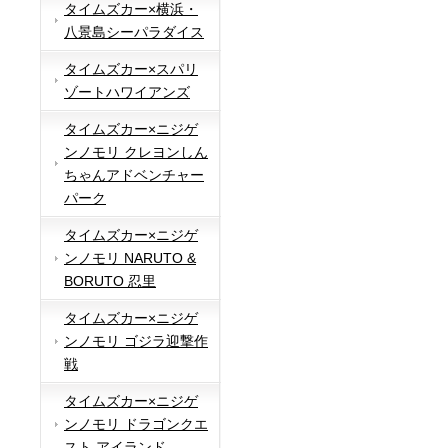
タイムズカー×横浜・
八景島シーパラダイス
タイムズカー×スパリ
ゾートハワイアンズ
タイムズカー×ニジゲ
ンノモリ クレヨンしん
ちゃんアドベンチャー
パーク
タイムズカー×ニジゲ
ンノモリ NARUTO &
BORUTO 忍里
タイムズカー×ニジゲ
ンノモリ ゴジラ迎撃作
戦
タイムズカー×ニジゲ
ンノモリ ドラゴンクエ
スト アイランド