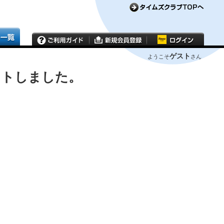
ゲスト
ようこそ
さん
ウトしました。