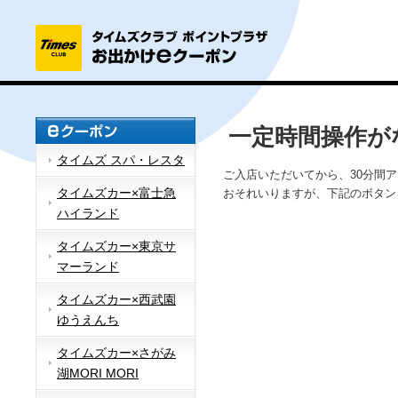
一定時間操作が
タイムズ スパ・レスタ
ご入店いただいてから、30分間
タイムズカー×富士急
おそれいりますが、下記のボタン
ハイランド
タイムズカー×東京サ
マーランド
タイムズカー×西武園
ゆうえんち
タイムズカー×さがみ
湖MORI MORI