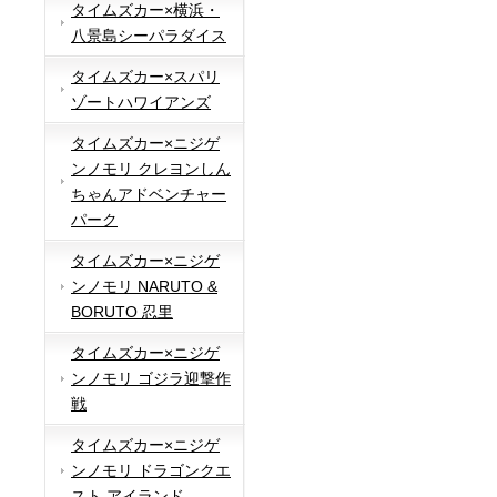
タイムズカー×横浜・
八景島シーパラダイス
タイムズカー×スパリ
ゾートハワイアンズ
タイムズカー×ニジゲ
ンノモリ クレヨンしん
ちゃんアドベンチャー
パーク
タイムズカー×ニジゲ
ンノモリ NARUTO &
BORUTO 忍里
タイムズカー×ニジゲ
ンノモリ ゴジラ迎撃作
戦
タイムズカー×ニジゲ
ンノモリ ドラゴンクエ
スト アイランド