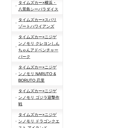
タイムズカー×横浜・
八景島シーパラダイス
タイムズカー×スパリ
ゾートハワイアンズ
タイムズカー×ニジゲ
ンノモリ クレヨンしん
ちゃんアドベンチャー
パーク
タイムズカー×ニジゲ
ンノモリ NARUTO &
BORUTO 忍里
タイムズカー×ニジゲ
ンノモリ ゴジラ迎撃作
戦
タイムズカー×ニジゲ
ンノモリ ドラゴンクエ
スト アイランド