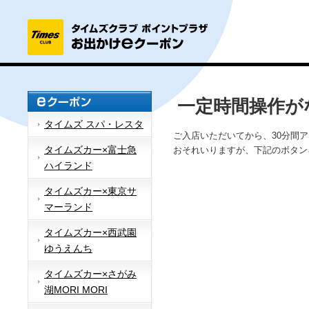
一定時間操作が
タイムズ スパ・レスタ
ご入店いただいてから、30分間
タイムズカー×富士急
おそれいりますが、下記のボタン
ハイランド
タイムズカー×東京サ
マーランド
タイムズカー×西武園
ゆうえんち
タイムズカー×さがみ
湖MORI MORI