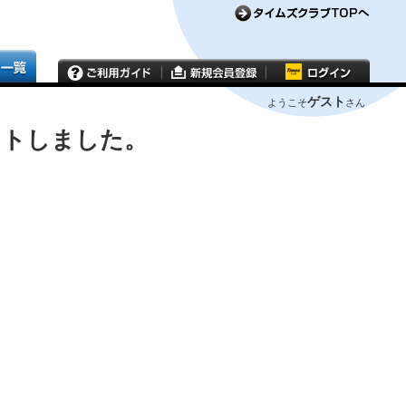
ゲスト
ようこそ
さん
ウトしました。