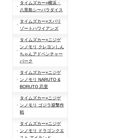
タイムズカー×横浜・
八景島シーパラダイス
タイムズカー×スパリ
ゾートハワイアンズ
タイムズカー×ニジゲ
ンノモリ クレヨンしん
ちゃんアドベンチャー
パーク
タイムズカー×ニジゲ
ンノモリ NARUTO &
BORUTO 忍里
タイムズカー×ニジゲ
ンノモリ ゴジラ迎撃作
戦
タイムズカー×ニジゲ
ンノモリ ドラゴンクエ
スト アイランド