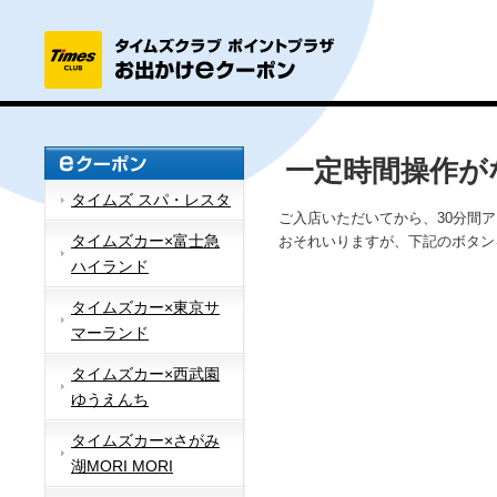
一定時間操作が
タイムズ スパ・レスタ
ご入店いただいてから、30分間
タイムズカー×富士急
おそれいりますが、下記のボタン
ハイランド
タイムズカー×東京サ
マーランド
タイムズカー×西武園
ゆうえんち
タイムズカー×さがみ
湖MORI MORI