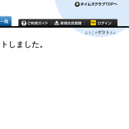
ゲスト
ようこそ
さん
ウトしました。