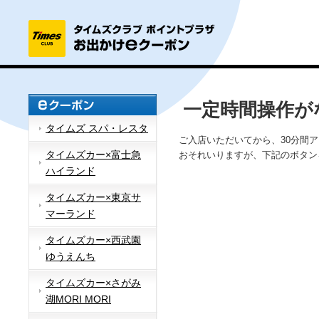
一定時間操作が
タイムズ スパ・レスタ
ご入店いただいてから、30分間
タイムズカー×富士急
おそれいりますが、下記のボタン
ハイランド
タイムズカー×東京サ
マーランド
タイムズカー×西武園
ゆうえんち
タイムズカー×さがみ
湖MORI MORI