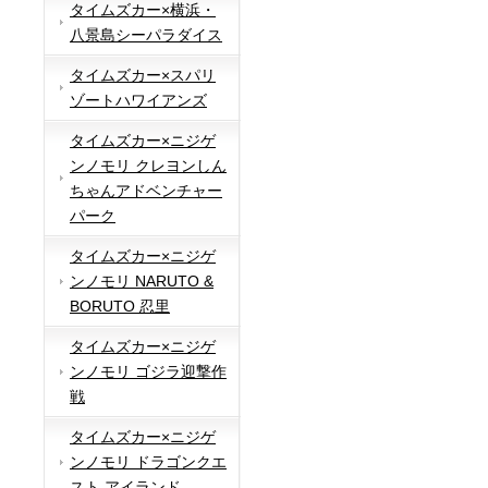
タイムズカー×横浜・
八景島シーパラダイス
タイムズカー×スパリ
ゾートハワイアンズ
タイムズカー×ニジゲ
ンノモリ クレヨンしん
ちゃんアドベンチャー
パーク
タイムズカー×ニジゲ
ンノモリ NARUTO &
BORUTO 忍里
タイムズカー×ニジゲ
ンノモリ ゴジラ迎撃作
戦
タイムズカー×ニジゲ
ンノモリ ドラゴンクエ
スト アイランド