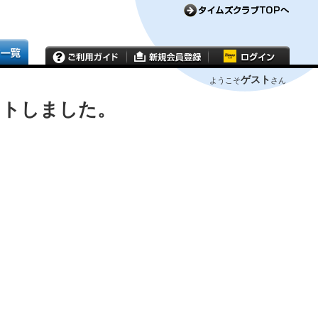
ゲスト
ようこそ
さん
ウトしました。