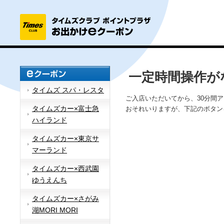
一定時間操作が
タイムズ スパ・レスタ
ご入店いただいてから、30分間
タイムズカー×富士急
おそれいりますが、下記のボタン
ハイランド
タイムズカー×東京サ
マーランド
タイムズカー×西武園
ゆうえんち
タイムズカー×さがみ
湖MORI MORI