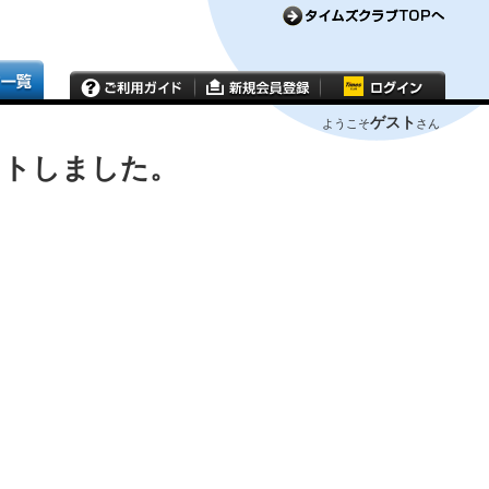
ゲスト
ようこそ
さん
ウトしました。