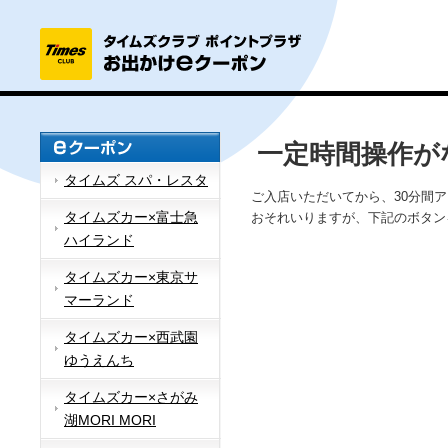
一定時間操作が
タイムズ スパ・レスタ
ご入店いただいてから、30分間
タイムズカー×富士急
おそれいりますが、下記のボタン
ハイランド
タイムズカー×東京サ
マーランド
タイムズカー×西武園
ゆうえんち
タイムズカー×さがみ
湖MORI MORI