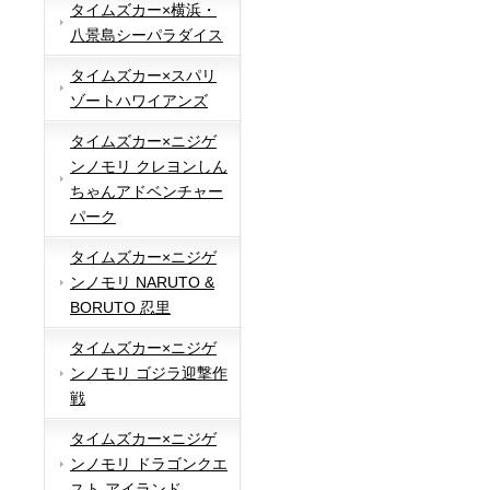
タイムズカー×横浜・
八景島シーパラダイス
タイムズカー×スパリ
ゾートハワイアンズ
タイムズカー×ニジゲ
ンノモリ クレヨンしん
ちゃんアドベンチャー
パーク
タイムズカー×ニジゲ
ンノモリ NARUTO &
BORUTO 忍里
タイムズカー×ニジゲ
ンノモリ ゴジラ迎撃作
戦
タイムズカー×ニジゲ
ンノモリ ドラゴンクエ
スト アイランド