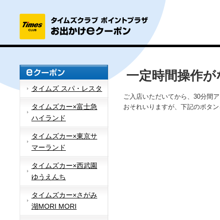
一定時間操作が
タイムズ スパ・レスタ
ご入店いただいてから、30分間
タイムズカー×富士急
おそれいりますが、下記のボタン
ハイランド
タイムズカー×東京サ
マーランド
タイムズカー×西武園
ゆうえんち
タイムズカー×さがみ
湖MORI MORI