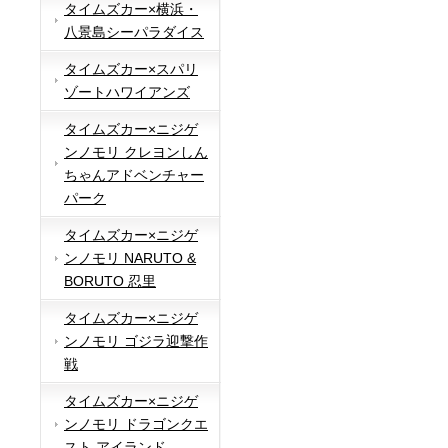
タイムズカー×横浜・
八景島シーパラダイス
タイムズカー×スパリ
ゾートハワイアンズ
タイムズカー×ニジゲ
ンノモリ クレヨンしん
ちゃんアドベンチャー
パーク
タイムズカー×ニジゲ
ンノモリ NARUTO &
BORUTO 忍里
タイムズカー×ニジゲ
ンノモリ ゴジラ迎撃作
戦
タイムズカー×ニジゲ
ンノモリ ドラゴンクエ
スト アイランド