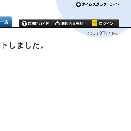
ゲスト
ようこそ
さん
ウトしました。