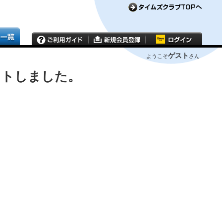
ゲスト
ようこそ
さん
ウトしました。