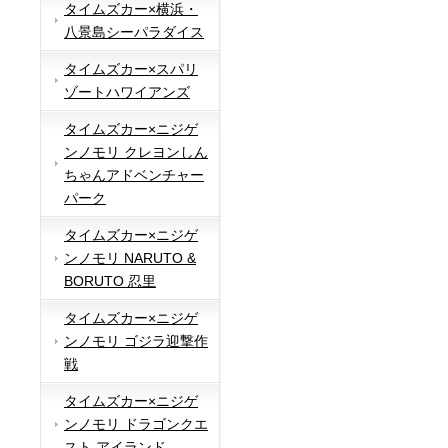
タイムズカー×横浜・
八景島シーパラダイス
タイムズカー×スパリ
ゾートハワイアンズ
タイムズカー×ニジゲ
ンノモリ クレヨンしん
ちゃんアドベンチャー
パーク
タイムズカー×ニジゲ
ンノモリ NARUTO &
BORUTO 忍里
タイムズカー×ニジゲ
ンノモリ ゴジラ迎撃作
戦
タイムズカー×ニジゲ
ンノモリ ドラゴンクエ
スト アイランド