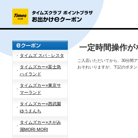
一定時間操作が
タイムズ スパ・レスタ
ご入店いただいてから、30分間
タイムズカー×富士急
おそれいりますが、下記のボタン
ハイランド
タイムズカー×東京サ
マーランド
タイムズカー×西武園
ゆうえんち
タイムズカー×さがみ
湖MORI MORI