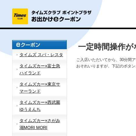
一定時間操作が
タイムズ スパ・レスタ
ご入店いただいてから、30分間
タイムズカー×富士急
おそれいりますが、下記のボタン
ハイランド
タイムズカー×東京サ
マーランド
タイムズカー×西武園
ゆうえんち
タイムズカー×さがみ
湖MORI MORI