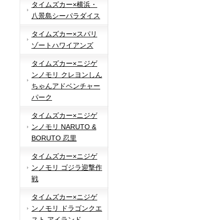
タイムズカー×横浜・
八景島シーパラダイス
タイムズカー×スパリ
ゾートハワイアンズ
タイムズカー×ニジゲ
ンノモリ クレヨンしん
ちゃんアドベンチャー
パーク
タイムズカー×ニジゲ
ンノモリ NARUTO &
BORUTO 忍里
タイムズカー×ニジゲ
ンノモリ ゴジラ迎撃作
戦
タイムズカー×ニジゲ
ンノモリ ドラゴンクエ
スト アイランド