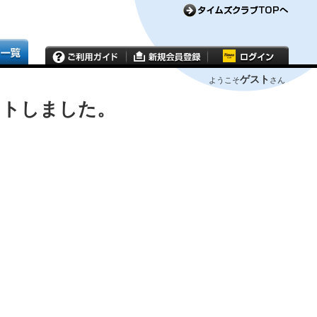
ゲスト
ようこそ
さん
ウトしました。