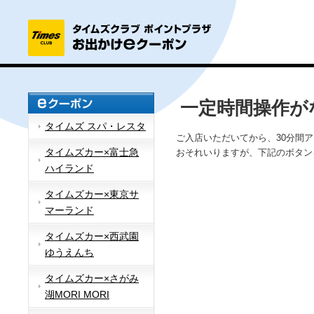
一定時間操作が
タイムズ スパ・レスタ
ご入店いただいてから、30分間
タイムズカー×富士急
おそれいりますが、下記のボタン
ハイランド
タイムズカー×東京サ
マーランド
タイムズカー×西武園
ゆうえんち
タイムズカー×さがみ
湖MORI MORI