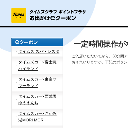
一定時間操作が
タイムズ スパ・レスタ
ご入店いただいてから、30分間
タイムズカー×富士急
おそれいりますが、下記のボタン
ハイランド
タイムズカー×東京サ
マーランド
タイムズカー×西武園
ゆうえんち
タイムズカー×さがみ
湖MORI MORI