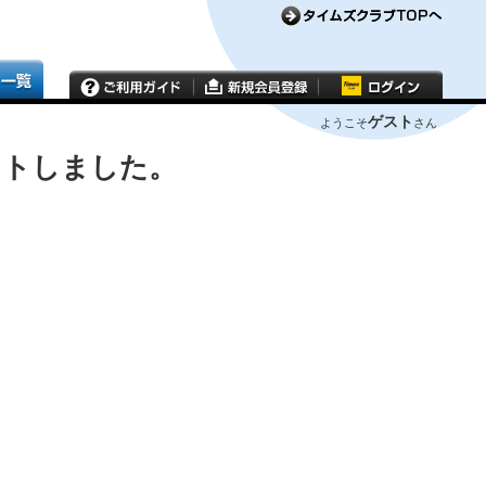
ゲスト
ようこそ
さん
ウトしました。