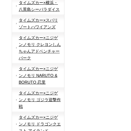
タイムズカー×横浜・
八景島シーパラダイス
タイムズカー×スパリ
ゾートハワイアンズ
タイムズカー×ニジゲ
ンノモリ クレヨンしん
ちゃんアドベンチャー
パーク
タイムズカー×ニジゲ
ンノモリ NARUTO &
BORUTO 忍里
タイムズカー×ニジゲ
ンノモリ ゴジラ迎撃作
戦
タイムズカー×ニジゲ
ンノモリ ドラゴンクエ
スト アイランド