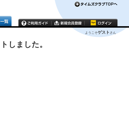
ゲスト
ようこそ
さん
ウトしました。