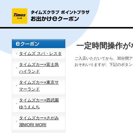
一定時間操作が
タイムズ スパ・レスタ
ご入店いただいてから、30分間
タイムズカー×富士急
おそれいりますが、下記のボタン
ハイランド
タイムズカー×東京サ
マーランド
タイムズカー×西武園
ゆうえんち
タイムズカー×さがみ
湖MORI MORI