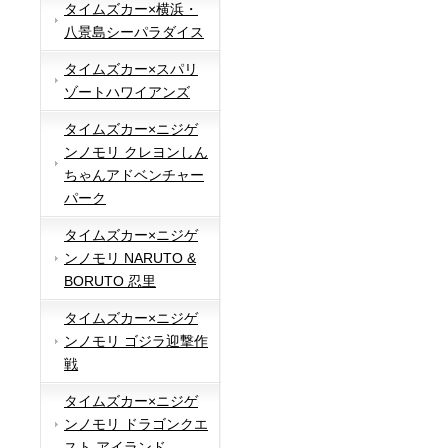
タイムズカー×横浜・
八景島シーパラダイス
タイムズカー×スパリ
ゾートハワイアンズ
タイムズカー×ニジゲ
ンノモリ クレヨンしん
ちゃんアドベンチャー
パーク
タイムズカー×ニジゲ
ンノモリ NARUTO &
BORUTO 忍里
タイムズカー×ニジゲ
ンノモリ ゴジラ迎撃作
戦
タイムズカー×ニジゲ
ンノモリ ドラゴンクエ
スト アイランド