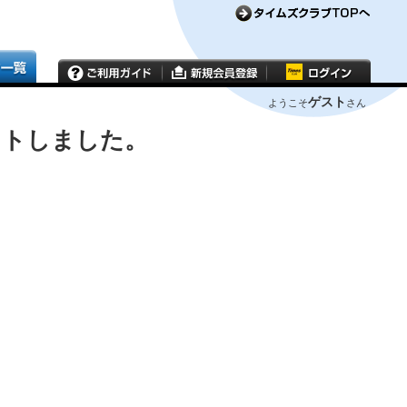
ゲスト
ようこそ
さん
ウトしました。