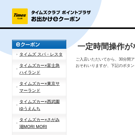
一定時間操作が
タイムズ スパ・レスタ
ご入店いただいてから、30分間
タイムズカー×富士急
おそれいりますが、下記のボタン
ハイランド
タイムズカー×東京サ
マーランド
タイムズカー×西武園
ゆうえんち
タイムズカー×さがみ
湖MORI MORI