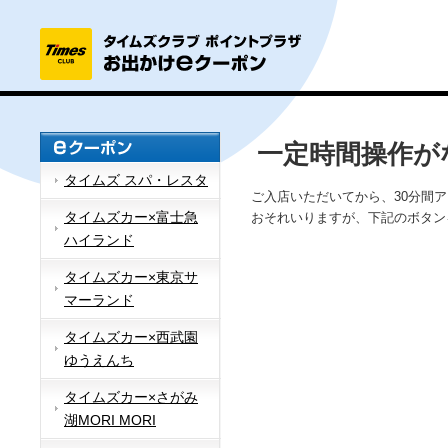
一定時間操作が
タイムズ スパ・レスタ
ご入店いただいてから、30分間
タイムズカー×富士急
おそれいりますが、下記のボタン
ハイランド
タイムズカー×東京サ
マーランド
タイムズカー×西武園
ゆうえんち
タイムズカー×さがみ
湖MORI MORI