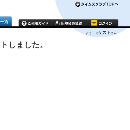
ゲスト
ようこそ
さん
ウトしました。