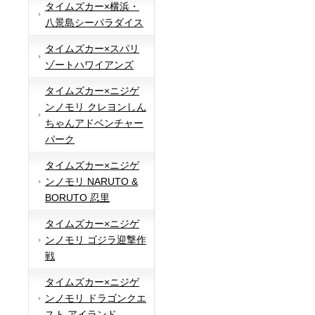
タイムズカー×横浜・
八景島シーパラダイス
タイムズカー×スパリ
ゾートハワイアンズ
タイムズカー×ニジゲ
ンノモリ クレヨンしん
ちゃんアドベンチャー
パーク
タイムズカー×ニジゲ
ンノモリ NARUTO &
BORUTO 忍里
タイムズカー×ニジゲ
ンノモリ ゴジラ迎撃作
戦
タイムズカー×ニジゲ
ンノモリ ドラゴンクエ
スト アイランド