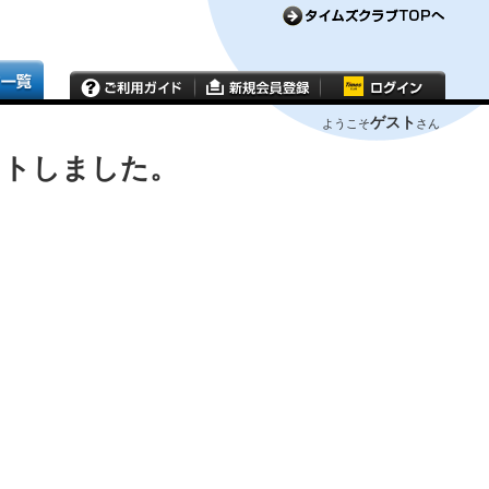
ゲスト
ようこそ
さん
ウトしました。