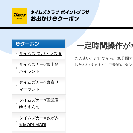
一定時間操作が
タイムズ スパ・レスタ
ご入店いただいてから、30分間
タイムズカー×富士急
おそれいりますが、下記のボタン
ハイランド
タイムズカー×東京サ
マーランド
タイムズカー×西武園
ゆうえんち
タイムズカー×さがみ
湖MORI MORI