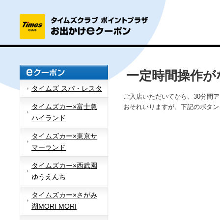
一定時間操作が
タイムズ スパ・レスタ
ご入店いただいてから、30分間
タイムズカー×富士急
おそれいりますが、下記のボタン
ハイランド
タイムズカー×東京サ
マーランド
タイムズカー×西武園
ゆうえんち
タイムズカー×さがみ
湖MORI MORI