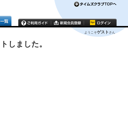
ゲスト
ようこそ
さん
ウトしました。