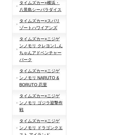
タイムズカー×横浜・
八景島シーパラダイス
タイムズカー×スパリ
ゾートハワイアンズ
タイムズカー×ニジゲ
ンノモリ クレヨンしん
ちゃんアドベンチャー
パーク
タイムズカー×ニジゲ
ンノモリ NARUTO &
BORUTO 忍里
タイムズカー×ニジゲ
ンノモリ ゴジラ迎撃作
戦
タイムズカー×ニジゲ
ンノモリ ドラゴンクエ
スト アイランド