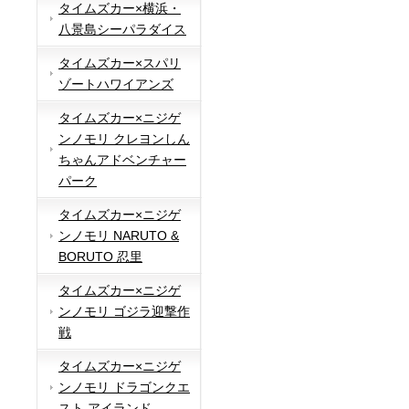
タイムズカー×横浜・
八景島シーパラダイス
タイムズカー×スパリ
ゾートハワイアンズ
タイムズカー×ニジゲ
ンノモリ クレヨンしん
ちゃんアドベンチャー
パーク
タイムズカー×ニジゲ
ンノモリ NARUTO &
BORUTO 忍里
タイムズカー×ニジゲ
ンノモリ ゴジラ迎撃作
戦
タイムズカー×ニジゲ
ンノモリ ドラゴンクエ
スト アイランド