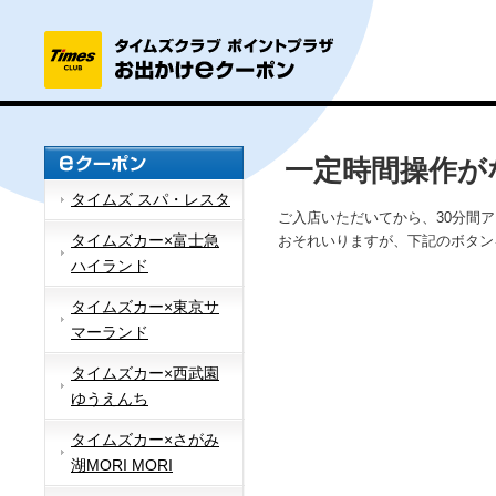
一定時間操作が
タイムズ スパ・レスタ
ご入店いただいてから、30分間
タイムズカー×富士急
おそれいりますが、下記のボタン
ハイランド
タイムズカー×東京サ
マーランド
タイムズカー×西武園
ゆうえんち
タイムズカー×さがみ
湖MORI MORI