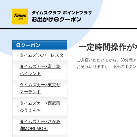
一定時間操作が
タイムズ スパ・レスタ
ご入店いただいてから、30分間
タイムズカー×富士急
おそれいりますが、下記のボタン
ハイランド
タイムズカー×東京サ
マーランド
タイムズカー×西武園
ゆうえんち
タイムズカー×さがみ
湖MORI MORI