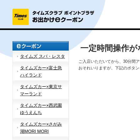
一定時間操作が
タイムズ スパ・レスタ
ご入店いただいてから、30分間
タイムズカー×富士急
おそれいりますが、下記のボタン
ハイランド
タイムズカー×東京サ
マーランド
タイムズカー×西武園
ゆうえんち
タイムズカー×さがみ
湖MORI MORI