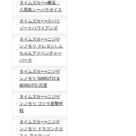
タイムズカー×横浜・
八景島シーパラダイス
タイムズカー×スパリ
ゾートハワイアンズ
タイムズカー×ニジゲ
ンノモリ クレヨンしん
ちゃんアドベンチャー
パーク
タイムズカー×ニジゲ
ンノモリ NARUTO &
BORUTO 忍里
タイムズカー×ニジゲ
ンノモリ ゴジラ迎撃作
戦
タイムズカー×ニジゲ
ンノモリ ドラゴンクエ
スト アイランド