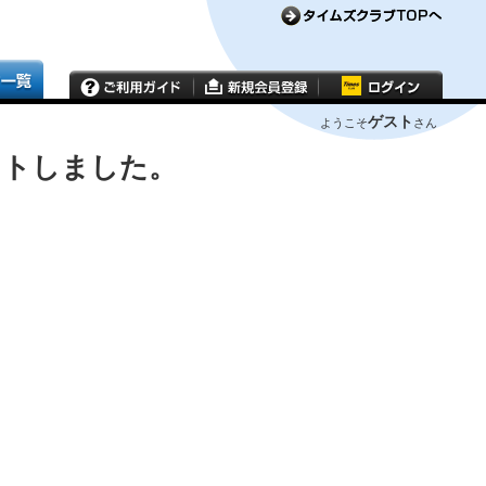
ゲスト
ようこそ
さん
ウトしました。