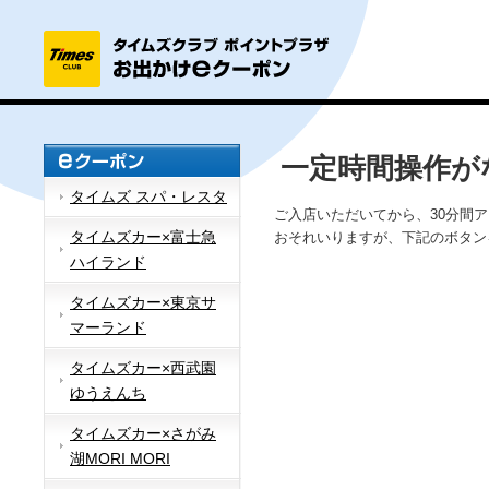
一定時間操作が
タイムズ スパ・レスタ
ご入店いただいてから、30分間
タイムズカー×富士急
おそれいりますが、下記のボタン
ハイランド
タイムズカー×東京サ
マーランド
タイムズカー×西武園
ゆうえんち
タイムズカー×さがみ
湖MORI MORI