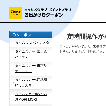
一定時間操作が
タイムズ スパ・レスタ
ご入店いただいてから、30分間
タイムズカー×富士急
おそれいりますが、下記のボタン
ハイランド
タイムズカー×東京サ
マーランド
タイムズカー×西武園
ゆうえんち
タイムズカー×さがみ
湖MORI MORI