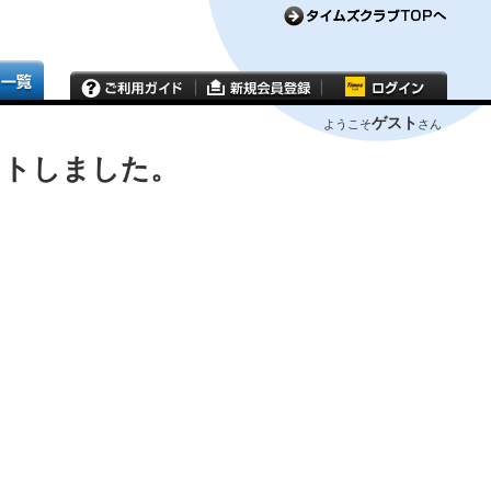
ゲスト
ようこそ
さん
ウトしました。