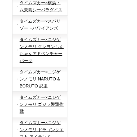
タイムズカー×横浜・
八景島シーパラダイス
タイムズカー×スパリ
ゾートハワイアンズ
タイムズカー×ニジゲ
ンノモリ クレヨンしん
ちゃんアドベンチャー
パーク
タイムズカー×ニジゲ
ンノモリ NARUTO &
BORUTO 忍里
タイムズカー×ニジゲ
ンノモリ ゴジラ迎撃作
戦
タイムズカー×ニジゲ
ンノモリ ドラゴンクエ
スト アイランド