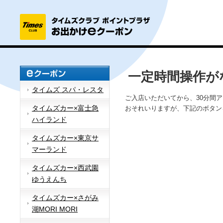
一定時間操作が
タイムズ スパ・レスタ
ご入店いただいてから、30分間
タイムズカー×富士急
おそれいりますが、下記のボタン
ハイランド
タイムズカー×東京サ
マーランド
タイムズカー×西武園
ゆうえんち
タイムズカー×さがみ
湖MORI MORI