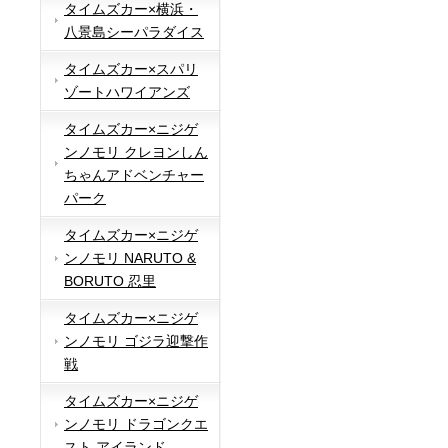
タイムズカー×横浜・
八景島シーパラダイス
タイムズカー×スパリ
ゾートハワイアンズ
タイムズカー×ニジゲ
ンノモリ クレヨンしん
ちゃんアドベンチャー
パーク
タイムズカー×ニジゲ
ンノモリ NARUTO &
BORUTO 忍里
タイムズカー×ニジゲ
ンノモリ ゴジラ迎撃作
戦
タイムズカー×ニジゲ
ンノモリ ドラゴンクエ
スト アイランド