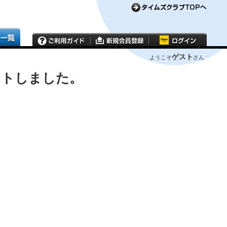
ゲスト
ようこそ
さん
ウトしました。