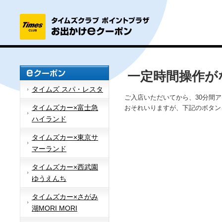
一定時間操作が
タイムズ スパ・レスタ
ご入店いただいてから、30分間
タイムズカー×富士急
おそれいりますが、下記のボタン
ハイランド
タイムズカー×東京サ
マーランド
タイムズカー×西武園
ゆうえんち
タイムズカー×さがみ
湖MORI MORI